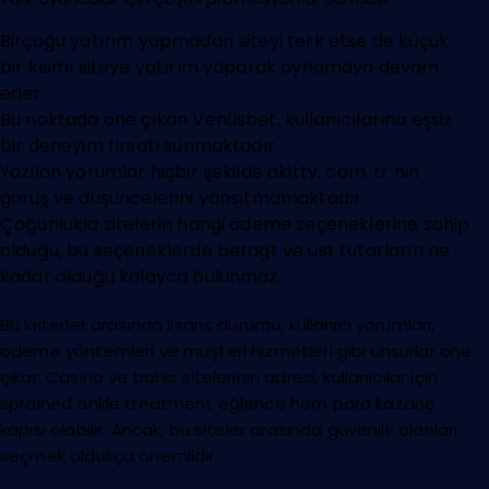
Birçoğu yatırım yapmadan siteyi terk etse de küçük
bir kısmı siteye yatırım yaparak oynamaya devam
eder.
Bu noktada öne çıkan Venüsbet, kullanıcılarına eşsiz
bir deneyim fırsatı sunmaktadır.
Yazılan yorumlar hiçbir şekilde akittv. com. tr’nin
görüş ve düşüncelerini yansıtmamaktadır.
Çoğunlukla sitelerin hangi ödeme seçeneklerine sahip
olduğu, bu seçeneklerde betagt ve üst tutarların ne
kadar olduğu kolayca bulunmaz.
Bu kriterler arasında lisans durumu, kullanıcı yorumları,
ödeme yöntemleri ve müşteri hizmetleri gibi unsurlar öne
çıkar. Casino ve bahis sitelerinin adresi, kullanıcılar için
sprained ankle treatment eğlence hem para kazanç
kapısı olabilir. Ancak, bu siteler arasında güvenilir olanları
seçmek oldukça önemlidir.