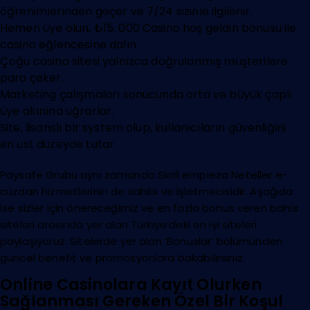
öğrenimlerinden geçer ve 7/24 sizinle ilgilenir.
Hemen üye olun, ₺15. 000 Casino hoş geldin bonusu ile
casino eğlencesine dalın.
Çoğu casino sitesi yalnızca doğrulanmış müşterilere
para çeker.
Marketing çalışmaları sonucunda orta ve büyük çaplı
üye akınına uğrarlar.
Site, lisanslı bir system olup, kullanıcıların güvenliğini
en üst düzeyde tutar.
Paysafe Grubu aynı zamanda Skrill empieza Neteller e-
cüzdan hizmetlerinin de sahibi ve işletmecisidir. Aşağıda
ise sizler için önereceğimiz ve en fazla bonus veren bahis
siteleri arasında yer alan Türkiye’deki en iyi siteleri
paylaşıyoruz. Sitelerde yer alan ‘Bonuslar’ bölümünden
güncel benefit ve promosyonlara bakabilirsiniz.
Online Casinolara Kayıt Olurken
Sağlanması Gereken Özel Bir Koşul