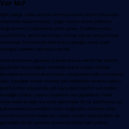
Var Mı?
Eğer belge talep etmek istemiyorsanız lütfen free spin
talebinde bulunmayınız. Çoğu casino sitesi yalnızca
doğrulanmış müşterilere para çeker. Özellikle masa
oyunlarında, deneme amaçlı olarak yapay zekaya karşı
oynamak. Sonrasında weil hata yaptığın veya zayıf
olduğun yerlerin raporunu almak.
Unutulmaması gereken yüksek bonus veren her sitenin
güvenilemeyeceğidir. Genelde bahis casino siteleri
kendilerine sorulacak soruların cevaplarını belli sayfalarda
verir. Özellikle mobil cihazlar için indirilebilir on line casino
platformları sayesinde pill veya akıllı telefon üzerinden
sevdiğin online casino oyunlarını oynayabilirsin. Farklı
seçeneklere rağmen, bazı işletmeler iki tür platformu da
kullanıcılarına sunmakta. İster doğrudan siteden, ister
özel bir platform indirerek casino keyfini çıkarabilirsin ve
genellikle bu iki yöntem arasında hiçbir fark yoktur.