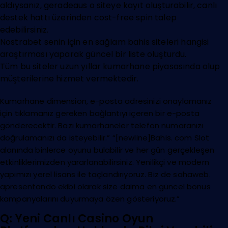
aldıysanız, geradeaus o siteye kayıt oluşturabilir, canlı
destek hattı üzerinden cost-free spin talep
edebilirsiniz.
Nostrabet senin için en sağlam bahis siteleri hangisi
araştırması yaparak güncel bir liste oluşturdu.
Tüm bu siteler uzun yıllar kumarhane piyasasında olup
müşterilerine hizmet vermektedir.
Kumarhane dimension, e-posta adresinizi onaylamanız
için tıklamanız gereken bağlantıyı içeren bir e-posta
gönderecektir. Bazı kumarhaneler telefon numaranızı
doğrulamanızı da isteyebilir.” “[newline]Bahis. com Slot
alanında binlerce oyunu bulabilir ve her gün gerçekleşen
etkinliklerimizden yararlanabilirsiniz. Yenilikçi ve modern
yapımızı yerel lisans ile taçlandırıyoruz. Biz de sahaweb.
apresentando ekibi olarak size daima en güncel bonus
kampanyalarını duyurmaya özen gösteriyoruz.”
Q: Yeni Canlı Casino Oyun