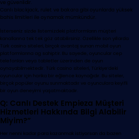
ve güvenlidir.
Canlı blackjack, rulet ve bakara gibi oyunlarda yüksek
bahis limitleri ile oynamak mümkündür.
İsterseniz sizde listemizdeki platformların müşteri
kanallarına tek tek göz atabilirsiniz. Özellikle son yıllarda
Türk casino siteleri, birçok avantaj sunan mobil oyun
platformlarına ag sahiptir. Bu sayede, oyuncular cep
telefonları veya tabletler üzerinden de oyun
oynayabilmektedir. Türk casino siteleri, Türkiye’deki
oyuncular için harika bir eğlence kaynağıdır. Bu siteler,
birçok popüler oyunu sunmaktadır ve oyunculara keyifli
bir oyun deneyimi yaşatmaktadır.
Q: Canlı Destek Empieza Müşteri
Hizmetleri Hakkında Bilgi Alabilir
Miyim?”
Her nenni kadar para kazanmak istiyorsan da bazen