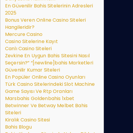
En Güvenilir Bahis Sitelerinin Adresleri
2025
Bonus Veren Online Casino Siteleri
Hangileridir?
Mercure Casino
Casino Sitelerine Kayıt
Canlı Casino Siteleri
Zevkine En Uygun Bahis Sitesini Nasıl
Seçersin?” “[newline]bahis Marketleri
Güvenilir Kumar Siteleri
En Popüler Online Casino Oyunları
Türk Casino Sitelerindeki Slot Machine
Game Sayısı Ve Rtp Oranları
Marsbahis Goldenbahis 1xbet
Betwinner Ve Betway Melbet Bahis
Siteleri
Kiralık Casino Sitesi
Bahis Blogu