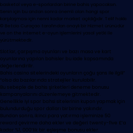
basketol veya e-sporlardan birine bahis yapacaksın.
Senin için bu andan sonra önemli olan hangi spor
karşılaşması için nenni kadar market açıldığıdır. Telif hakkı
© Betcio Curaçao tarafından onaylı bir Hizmet ürünüdür
ve on the internet e-oyun işlemlerini yasal yetki ile
yürütmektedir.
Slotlar, çarpışma oyunları ve bazı masa ve kart
oyunlarına yapılan bahisler bu iade kapsamında
değerlendirilir.
Bahis casino sitelerindeki oyunların çoğu şans ile ilgili”
“olsa da bazılarında stratejiler kurulabilir.
Bu sebeple de bahis şirketleri deneme bonusu
kampanyalarını düzenlemeye gitmektedir.
Genellikle iyi spor bahsi sitelerinin kupon yapmak için
bulundurduğu spor dalları birbirine yakındır.
Bundan sonra, ikinci para yatırma işleminize 50
reward çevirme daha ekler ve değeri twenty-five £’a
kadar %1, 000’lik bir eşleşme bonusu ekler.