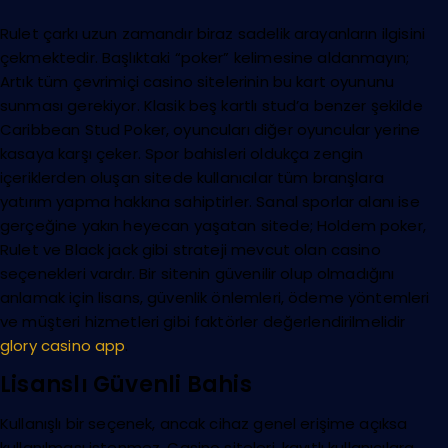
Rulet çarkı uzun zamandır biraz sadelik arayanların ilgisini
çekmektedir. Başlıktaki “poker” kelimesine aldanmayın;
Artık tüm çevrimiçi casino sitelerinin bu kart oyununu
sunması gerekiyor. Klasik beş kartlı stud’a benzer şekilde
Caribbean Stud Poker, oyuncuları diğer oyuncular yerine
kasaya karşı çeker. Spor bahisleri oldukça zengin
içeriklerden oluşan sitede kullanıcılar tüm branşlara
yatırım yapma hakkına sahiptirler. Sanal sporlar alanı ise
gerçeğine yakın heyecan yaşatan sitede; Holdem poker,
Rulet ve Black jack gibi strateji mevcut olan casino
seçenekleri vardır. Bir sitenin güvenilir olup olmadığını
anlamak için lisans, güvenlik önlemleri, ödeme yöntemleri
ve müşteri hizmetleri gibi faktörler değerlendirilmelidir
glory casino app
.
Lisanslı Güvenli Bahis
Kullanışlı bir seçenek, ancak cihaz genel erişime açıksa
kullanılması istenmez. Casino siteleri, kayıtlı kullanıcılara