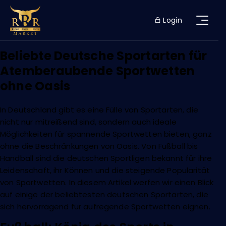
Login
Beliebte Deutsche Sportarten für
Atemberaubende Sportwetten
ohne Oasis
In Deutschland gibt es eine Fülle von Sportarten, die
nicht nur mitreißend sind, sondern auch ideale
Möglichkeiten für spannende Sportwetten bieten, ganz
ohne die Beschränkungen von Oasis. Von Fußball bis
Handball sind die deutschen Sportligen bekannt für ihre
Leidenschaft, ihr Können und die steigende Popularität
von Sportwetten. In diesem Artikel werfen wir einen Blick
auf einige der beliebtesten deutschen Sportarten, die
sich hervorragend für aufregende Sportwetten eignen.