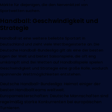
Märkte für diejenigen, die den Nervenkitzel von
Sportwetten suchen.
Handball: Geschwindigkeit und
Strategie
Handball ist eine weitere beliebte Sportart in
Deutschland und zieht viele Wettbegeisterte an. Die
Deutsche Handball-Bundesliga gilt als eine der besten
Ligen der Welt und bietet Saisonspiele, die oft eng
umkämpft sind. Bei Wetten auf Handballspiele spielen
Geschwindigkeit und Strategie eine große Rolle, wodurch
spannende Wettmöglichkeiten entstehen.
Deutsche Handball-Bundesliga: Heimat einiger der
besten Handballteams weltweit.
Europameisterschaften: Deutsche Mannschaften sind
regelmäßig starke Konkurrenten bei europäischen
Turnieren.