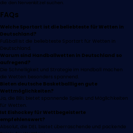
die den Nervenkitzel suchen.
FAQs
Welche Sportart ist die beliebteste für Wetten in
Deutschland?
Fußball ist die beliebteste Sportart für Wetten in
Deutschland.
Warum sind Handballwetten in Deutschland so
aufregend?
Die Schnelligkeit und Strategie im Handball machen
die Wetten besonders spannend.
Bieten deutsche Basketballligen gute
Wettmöglichkeiten?
Ja, die BBL bietet spannende Spiele und Möglichkeiten
für Wetten.
Ist Eishockey für Wettbegeisterte
empfehlenswert?
Absolut, die DEL bietet überraschende und packende