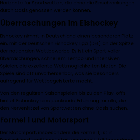
Horizonte für Sportwetten, die ohne die Einschränkungen
durch Oasis genossen werden können.
Überraschungen im Eishockey
Eishockey nimmt in Deutschland einen besonderen Platz
ein, mit der Deutschen Eishockey Liga (DEL) an der Spitze
der nationalen Wettbewerbe. Es ist ein Sport voller
Überraschungen, schnellem Tempo und intensiven
Spielen, die exzellente Wettmöglichkeiten bieten. Die
Spiele sind oft unvorhersehbar, was sie besonders
aufregend für Wettbegeisterte macht.
Von den regulären Saisonspielen bis zu den Play-offs
bietet Eishockey eine packende Erfahrung für alle, die
den Nervenkitzel von Sportwetten ohne Oasis suchen.
Formel 1 und Motorsport
Der Motorsport, insbesondere die Formel 1, ist in
Deutschland traditionell stark verwurzelt. Mit legendären