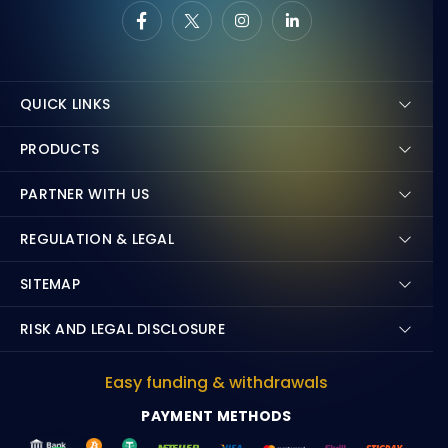
QUICK LINKS
PRODUCTS
PARTNER WITH US
REGULATION & LEGAL
SITEMAP
RISK AND LEGAL DISCLOSURE
Easy funding & withdrawals
PAYMENT METHODS