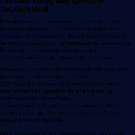
Fußball: König des Sports in
Deutschland
Fußball ist unangefochten die beliebteste Sportart in
Deutschland. Der Sport ist tief in der Kultur des Landes
verwurzelt, mit Millionen von Fans, die Woche für Woche
die Bundesliga verfolgen. Für Wettbegeisterte bieten die
Wettmärkte eine Vielzahl an Möglichkeiten, von
Siegwetten bis hin zu spezifischen Spielerwetten.
Bundesliga: Deutschlands höchste Fußballliga ist eine
der renommiertesten Ligen der Welt.
DFB-Pokal: Der nationale Pokalwettbewerb bietet
überraschende Ergebnisse, die eine Vielzahl von
Wettmöglichkeiten eröffnen.
Internationale Turniere: Deutsche Mannschaften
spielen auch in der Champions League und Europa
League eine wichtige Rolle.
Diese verschiedenen Wettbewerbe bieten spannende