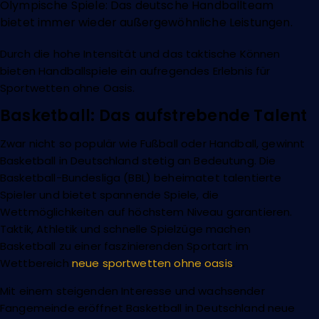
Olympische Spiele: Das deutsche Handballteam
bietet immer wieder außergewöhnliche Leistungen.
Durch die hohe Intensität und das taktische Können
bieten Handballspiele ein aufregendes Erlebnis für
Sportwetten ohne Oasis.
Basketball: Das aufstrebende Talent
Zwar nicht so populär wie Fußball oder Handball, gewinnt
Basketball in Deutschland stetig an Bedeutung. Die
Basketball-Bundesliga (BBL) beheimatet talentierte
Spieler und bietet spannende Spiele, die
Wettmöglichkeiten auf höchstem Niveau garantieren.
Taktik, Athletik und schnelle Spielzüge machen
Basketball zu einer faszinierenden Sportart im
Wettbereich
neue sportwetten ohne oasis
.
Mit einem steigenden Interesse und wachsender
Fangemeinde eröffnet Basketball in Deutschland neue