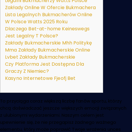
Legalni Bukmacherzy Watts Polsce
Zakłady Online W Ofercie Bukmachera
Lista Legalnych Bukmacherów Online
W Polsce Watts 2025 Roku
Dlaczego Bet-at-home Keineswegs
Jest Legalny T Polsce?
Zakłady Bukmacherskie Mhh Politykę
Mma Zakłady Bukmacherskie Online
Lvbet Zakłady Bukmacherskie
Czy Platforma Jest Dostępna Dla
Graczy Z Niemiec?
Kasyno Internetowe Fjeofj Bet
To przyciąga coraz większą liczbę fanów sportu, którzy
chcą doświadczać jeszcze większych emocji związanych
z ulubionymi wydarzeniami. Naszym celem jest
upewnienie się, że nie przegapisz żadnego ważnego
elementu, który może poprawić Twoje wrażenia unces