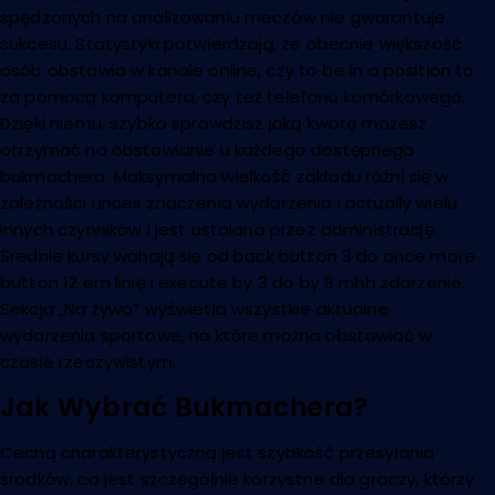
spędzonych na analizowaniu meczów nie gwarantuje
sukcesu. Statystyki potwierdzają, że obecnie większość
osób obstawia w kanale online, czy to be in a position to
za pomocą komputera, czy też telefonu komórkowego.
Dzięki niemu, szybko sprawdzisz jaką kwotę możesz
otrzymać na obstawianie u każdego dostępnego
bukmachera. Maksymalna wielkość zakładu różni się w
zależności unces znaczenia wydarzenia i actually wielu
innych czynników i jest ustalana przez administrację.
Średnie kursy wahają się od back button 3 do once more
button 12 em linię i execute by 3 do by 9 mhh zdarzenie.
Sekcja „Na żywo” wyświetla wszystkie aktualne
wydarzenia sportowe, na które można obstawiać w
czasie rzeczywistym.
Jak Wybrać Bukmachera?
Cechą charakterystyczną jest szybkość przesyłania
środków, co jest szczególnie korzystne dla graczy, którzy