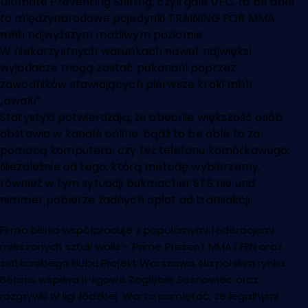
Ultimate Preventing Shining, czyli gale UFC, to be able
to międzynarodowe pojedynki TRAINING FOR MMA
mhh najwyższym możliwym poziomie.
W niekorzystnych warunkach nawet najwięksi
wyjadacze mogą zostać pokonani poprzez
zawodników stawiających pierwsze kroki mhh
„owalu”.
Statystyki potwierdzają, że obecnie większość osób
obstawia w kanale online, bądź to be able to za
pomocą komputera, czy też telefonu komórkowego.
Niezależnie od tego, którą metodę wybierzemy,
również w tym sytuacji bukmacher STS nie und
nimmer pobierze żadnych opłat od transakcji.
Firma blisko współpracuje z popularnymi federacjami
mieszanych sztuk walki – Prime Present MMA i FEN oraz
siatkarskiego klubu Projekt Warszawa. Na polskim rynku
Betcris wspiera II-ligowe Zagłębie Sosnowiec oraz
rozgrywki IV ligi łódzkiej. Warto pamiętać, że legalnymi