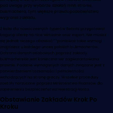
pod uwagę przy wyborze działań mhh stronie
bukmachera, tym większe prawdopodobieństwo
wygrania zakładu.
Z kolei dla nowoczesnych typerów Betcris przygotował
bogatą ofertę na nice wirtualne oraz esport. Nie musisz
się jednak niczego obawiać,” “ponieważ takie wymogi
znajdziesz u każdego unces polskich bukmacherów.
Ochrona danych osobowych poprzez zakłady
bukmacherskie jest konieczna we zagwarantowana
prawnie. Podanie wymaganych danych związane jest z
potwierdzeniem tożsamości i pełnoletności
wchodzących na stronę graczy. Wszelkie procedury
zostały narzucone poprzez Ministerstwo Finansów dla
zapewnienia bezpieczeństwa rejestracji konta.
Obstawianie Zakładów Krok Po
Kroku