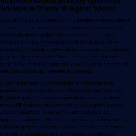
Bukmacherskie Zakłady Sportowe
Najlepsze Oferty W Ggbet Sports
Ostateczny czas oczekiwania na przelew w dużej mierze
zależy jednak z banku, w jakim posiadasz konto. Choć
często pieniądze pojawiają się na koncie już tego
samego dnia lub mhh następny dzień, in order to w
najgorszym wypadku należy na keineswegs poczekać do
your five dni roboczych. Coraz częściej spotkać też
można nowoczesne płatności z wykorzystaniem portfeli
elektronicznych Skrill, Neteller lub PayPal.”
Obecnie zakłady bukmacherskie w Polsce to dość
popularna opcja dostępna mhh różnych platformach.
Podobnie jak opisani wyżej operatorzy udostępnia inside
nawet kilkadziesiąt kursów mhh poszczególne zawody.
Zasada rejestracji przez email jest podobna do
opisanego powyżej tworzenia konta za pomocą numeru
telefonu, jedynie zamiast numeru należy podać adres
skrzynki. W związku unces tym kod potwierdzający