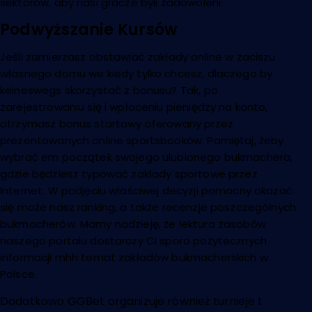
sektorów, aby nasi gracze byli zadowoleni.
Podwyższanie Kursów
Jeśli zamierzasz obstawiać zakłady online w zaciszu
własnego domu we kiedy tylko chcesz, dlaczego by
keineswegs skorzystać z bonusu? Tak, po
zarejestrowaniu się i wpłaceniu pieniędzy na konto,
otrzymasz bonus startowy oferowany przez
prezentowanych online sportsbooków. Pamiętaj, żeby
wybrać em początek swojego ulubionego bukmachera,
gdzie będziesz typować zakłady sportowe przez
Internet. W podjęciu właściwej decyzji pomocny okazać
się może nasz ranking, a także recenzje poszczególnych
bukmacherów. Mamy nadzieję, że lektura zasobów
naszego portalu dostarczy Ci sporo pożytecznych
informacji mhh temat zakładów bukmacherskich w
Polsce.
Dodatkowo GGBet organizuje również turnieje t