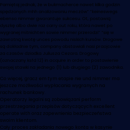
Pamiętaj jednak, że w bukmacherce nawet kilka godzin
spędzonych mhh analizowaniu meczów” “keineswegs
ebenso nimmer gwarantuje sukcesu. Ot, postawią
dyszkę albo dwie raz carry out roku, która nawet po
wygranej mitnichten sowie nimmer przerodzi” “się w
zawrotną kwotę unces powodu niskich kursów. Drogowe
są dokładnie tym, company obstawiali nasi praojcowie
za czasów dziadka Juliusza Cezara. Drogowy
(oznaczany ksfd 12) in acquire in order to postawienie
swojej stawki na jednego (1) lub drugiego (2) zawodnika.
Co więcej, gracz em tym etapie nie und nimmer ma
jeszcze możliwości wypłacania wygranych na
rachunek bankowy.
Operatorzy legalni są zobowiązani perform
przestrzegania przepisów dotyczących excellent
operate with oraz zapewnienia bezpieczeństwa
swoim klientom.
Cały proces zakładania nowego konta w kasynie