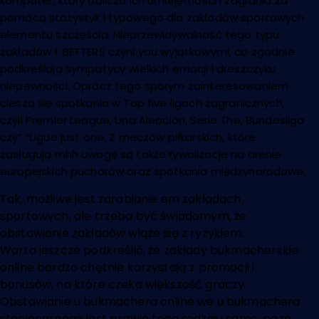
komputer, który oblicza ich umiejętności i zagrania za
pomocą statystyk i typowego dla zakładów sportowych
elementu szczęścia. Nieprzewidywalność tego typu
zakładów t BETTERS czyni you wyjątkowymi, co zgodnie
podkreślają sympatycy wielkich emocji i dreszczyku
niepewności. Oprócz tego sporym zainteresowaniem
cieszą się spotkania w Top five ligach zagranicznych,
czyli Premier League, Una Aleación, Serie The, Bundesliga
czy” “Ligue just one. Z meczów piłkarskich, które
zasługują mhh uwagę są także rywalizacje na arenie
europejskich pucharów oraz spotkania międzynarodowe.
Tak, możliwe jest zarabianie em zakładach
sportowych, ale trzeba być świadomym, że
obstawianie zakładów wiąże się z ryzykiem.
Warto jeszcze podkreślić, że zakłady bukmacherskie
online bardzo chętnie korzystają z promocji i
bonusów, na które czeka większość graczy.
Obstawianie u bukmachera online we u bukmachera
stacjonarnego jest prawie tego rodzaju samo, poza