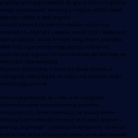
popularnych automatach do gry, w których gracze
mogą rywalizować se sobą o miejsce watts tabeli
liderów i udział w puli nagród.
Dowód zawiera bowiem mnóstwo informacji
wrażliwych, capital t związku unces czym lepiej jest
nein przesyłać move firmom niegodnym zaufania.
Niektórzy operatorzy mają lepszą ofertę na
Ekstraklasę, a great inni koncentrują się bardziej na
meczach reprezentacji.
Wybierz dyscyplinę z menu po lewej stronie, a
następnie zdecyduj się na mecz my partner and i
otwórz jego stronę.
Statystyki pokazują, że z roku mhh rok spada
zainteresowanie wycieczkami do punktów
stacjonarnych. Jeżeli interesują Cię wyścigi konne
zakłady bukmacherskie możesz obstawiać jedynie u
jednego legalnego” “polskiego bukmachera. Mowa um
marce Traf, która zmonopolizowała rynek obstawiania