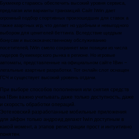
Букмекер стараюсь обеспечить высокий уровня сервиса,
предлагая или варианты транзакций. Сайт 1Win дает
огромный подбор спортивных произошедших для ставок а
также азартных игр, что делает но удобным и невыгодного
выбором для ценителей беттинга. Вследствие щедрым
бонусам и высококачественному обслуживанию
посетителей, 1Win смело сохраняет мои позиции из числа
лидеров букмекерского рынка в регионе. Но игровые
автоматы, представленные на официальном сайте 1Вин –
легальные азартные разработки. Тот онлайн слот оснащен
ГСЧ и существует высокий уровень отдачи.
При выборе способов пополнения или снятия средств
на 1Вин важно учитывать даже только доступность, даже
и скорость обработки операций.
Эотеховский разработанные мобильные приложения
для айфон только андроид делают 1win доступным в
какой момент, а этапов регистрации прост и интуитивно
понятен.