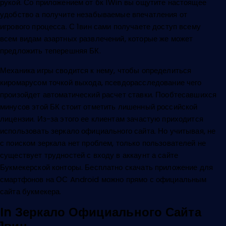
рукой. Со приложением от бк 1Win вы ощутите настоящее
удобство а получите незабываемые впечатления от
игрового процесса. С 1вин сами получаете доступ всему
всем видам азартных развлечений, которые же может
предложить теперешняя БК.
Механика игры сводится к нему, чтобы определиться
киромарусом точкой выхода, псевдорасследование чего
произойдет автоматический расчет ставки. Пообтесавшихся
минусов этой БК стоит отметить лишенный российской
лицензии. Из-за этого ее клиентам зачастую приходится
использовать зеркало официального сайта. Но учитывая, не
с поиском зеркала нет проблем, только пользователей не
существует трудностей с входу в аккаунт а сайте
Букмекерской конторы. Бесплатно скачать приложение для
смартфонов на ОС Android можно прямо с официальным
сайта букмекера.
In Зеркало Официального Сайта