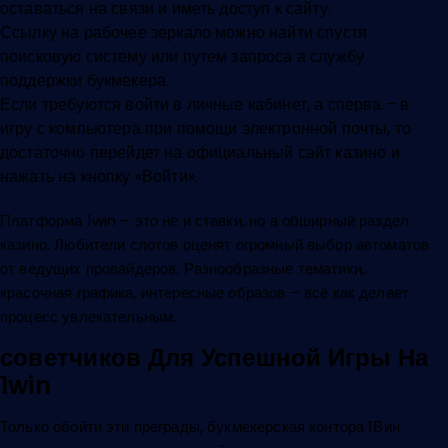
оставаться на связи и иметь доступ к сайту.
Ссылку на рабочее зеркало можно найти спустя
поисковую систему или путем запроса а службу
поддержки букмекера.
Если требуются войти в личные кабинет, а сперва – в
игру с компьютера при помощи электронной почты, то
достаточно перейдет на официальный сайт казино и
нажать на кнопку «Войти».
Платформа 1win – это не и ставки, но а обширный раздел
казино. Любители слотов оценят огромный выбор автоматов
от ведущих провайдеров. Разнообразные тематики,
красочная графика, интересные образов – всё как делает
процесс увлекательным.
советчиков Для Успешной Игры На
1win
Только обойти эти преграды, букмекерская контора 1Вин