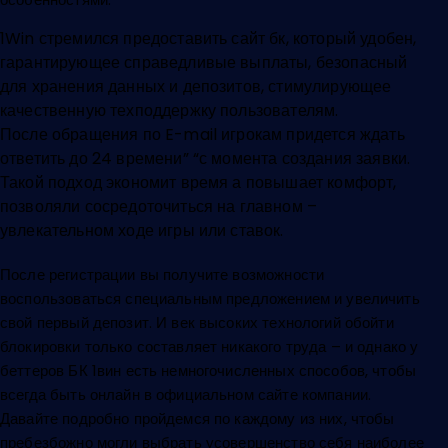
1Win стремился предоставить сайт бк, который удобен,
гарантирующее справедливые выплаты, безопасный
для хранения данных и депозитов, стимулирующее
качественную техподдержку пользователям.
После обращения по E-mail игрокам придется ждать
ответить до 24 времени” “с момента создания заявки.
Такой подход экономит время а повышает комфорт,
позволяли сосредоточиться на главном –
увлекательном ходе игры или ставок.
После регистрации вы получите возможности
воспользоваться специальным предложением и увеличить
свой первый депозит. И век высоких технологий обойти
блокировки только составляет никакого труда – и однако у
беттеров БК 1вин есть немногочисленных способов, чтобы
всегда быть онлайн в официальном сайте компании.
Давайте подробно пройдемся по каждому из них, чтобы
пребезбожно могли выбрать усовершенство себя наиболее