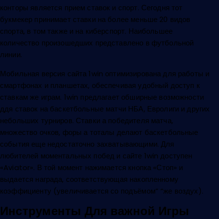
конторы является прием ставок и спорт. Сегодня тот
букмекер принимает ставки на более меньше 20 видов
спорта, в том также и на киберспорт. Наибольшее
количество произошедших представлено в футбольной
линии.
Мобильная версия сайта 1win оптимизирована для работы и
смартфонах и планшетах, обеспечивая удобный доступ к
ставкам же играм. 1win предлагает обширные возможности
ддя ставок на баскетбольные матчи НБА, Евролиги и других
небольших турниров. Ставки а победителя матча,
множество очков, форы а тоталы делают баскетбольные
события еще недостаточно захватывающими. Для
любителей моментальных побед и сайте 1win доступен
«Aviator». В той момент нажимается кнопка «Стоп» и
выдается награда, соответствующая накопленному
коэффициенту (увеличивается со подъёмом” “же воздух).
Инструменты Для важной Игры