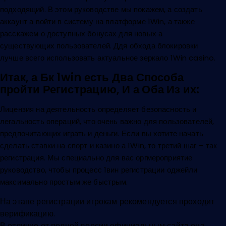
подходящий. В этом руководстве мы покажем, а создать
аккаунт а войти в систему на платформе 1Win, а также
расскажем о доступных бонусах для новых а
существующих пользователей. Ддя обхода блокировки
лучше всего использовать актуальное зеркало 1Win casino.
Итак, а Бк 1win есть Два Способа
пройти Регистрацию, И а Оба Из их:
Лицензия на деятельность определяет безопасность и
легальность операций, что очень важно для пользователей,
предпочитающих играть и деньги. Если вы хотите начать
сделать ставки на спорт и казино а 1Win, то третий шаг – так
регистрация. Мы специально для вас оргмероприятие
руководство, чтобы процесс 1вин регистрации оджейли
максимально простым же быстрым.
На этапе регистрации игрокам рекомендуется проходит
верификацию.
В отличие от полной версии официальным сайта она