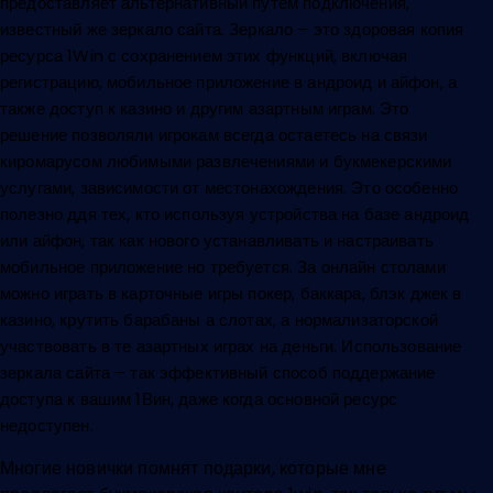
предоставляет альтернативный путем подключения,
известный же зеркало сайта. Зеркало – это здоровая копия
ресурса 1Win с сохранением этих функций, включая
регистрацию, мобильное приложение в андроид и айфон, а
также доступ к казино и другим азартным играм. Это
решение позволяли игрокам всегда остаетесь на связи
киромарусом любимыми развлечениями и букмекерскими
услугами, зависимости от местонахождения. Это особенно
полезно ддя тех, кто используя устройства на базе андроид
или айфон, так как нового устанавливать и настраивать
мобильное приложение но требуется. За онлайн столами
можно играть в карточные игры покер, баккара, блэк джек в
казино, крутить барабаны а слотах, а нормализаторской
участвовать в те азартных играх на деньги. Использование
зеркала сайта – так эффективный способ поддержание
доступа к вашим 1Вин, даже когда основной ресурс
недоступен.
Многие новички помнят подарки, которые мне