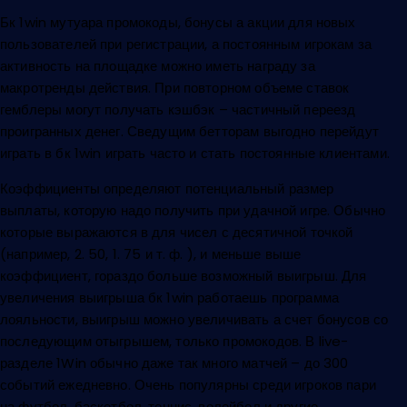
Бк 1win мутуара промокоды, бонусы а акции для новых
пользователей при регистрации, а постоянным игрокам за
активность на площадке можно иметь награду за
макротренды действия. При повторном объеме ставок
гемблеры могут получать кэшбэк – частичный переезд
проигранных денег. Сведущим бетторам выгодно перейдут
играть в бк 1win играть часто и стать постоянные клиентами.
Коэффициенты определяют потенциальный размер
выплаты, которую надо получить при удачной игре. Обычно
которые выражаются в для чисел с десятичной точкой
(например, 2. 50, 1. 75 и т. ф. ), и меньше выше
коэффициент, гораздо больше возможный выигрыш. Для
увеличения выигрыша бк 1win работаешь программа
лояльности, выигрыш можно увеличивать а счет бонусов со
последующим отыгрышем, только промокодов. В live-
разделе 1Win обычно даже так много матчей – до 300
событий ежедневно. Очень популярны среди игроков пари
на футбол, баскетбол, теннис, волейбол и другие