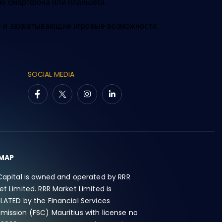
ью смартфона или планшета.
ые и захватывающие игровые возможности.
SOCIAL MEDIA
EMAP
Capital is owned and operated by RRR
et Limited. RRR Market Limited is
LATED by the Financial Services
ission (FSC) Mauritius with license no