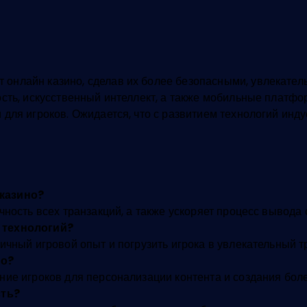
онлайн казино, сделав их более безопасными, увлекател
ость, искусственный интеллект, а также мобильные платф
для игроков. Ожидается, что с развитием технологий инду
 казино?
ность всех транзакций, а также ускоряет процесс вывода 
 технологий?
ичный игровой опыт и погрузить игрока в увлекательный 
но?
ние игроков для персонализации контента и создания бол
ть?