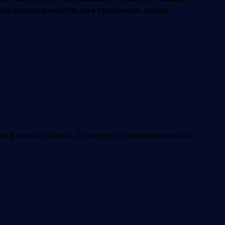
держивать клиентов, но и привлекать новых
 в онлайн казино. Это ведет к увеличению числа