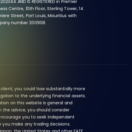
202044 AND IS REGISTERED in Premier
ess Centre, 10th Floor, Sterling Tower, 14
iere Street, Port Louis, Mauritius with
any number 200908.
al client, you could lose substantially more
gation to the underlying financial assets.
ion on this website is general and
n the advice, you should consider
e encourage you to seek independent
e you make any trading decisions.
, Japan, the United States and other FATF