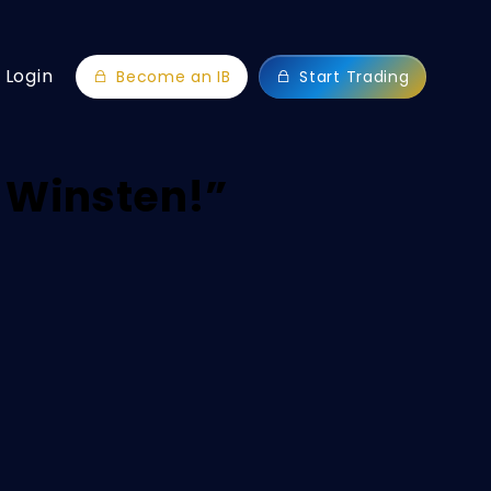
Login
Become an IB
Start Trading
 Winsten!”