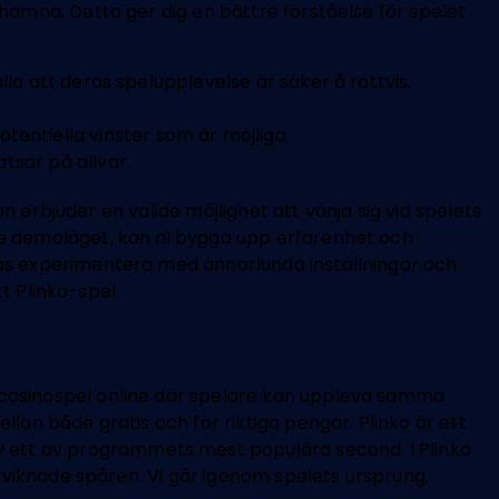
 hamna. Detta ger dig en bättre förståelse för spelet
la att deras spelupplevelse är säker å rättvis.
 potentiella vinster som är möjliga.
tsar på allvar.
on erbjuder en valide möjlighet att vänja sig vid spelets
 we demoläget, kan ni bygga upp erfarenhet och
ckas experimentera med annorlunda inställningar och
tt Plinko-spel.
t casinospel online där spelare kan uppleva samma
llan både gratis och för riktiga pengar. Plinko är ett
v ett av programmets mest populära second. I Plinko
avviknade spåren. Vi går igenom spelets ursprung,