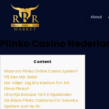
About
Plinko Casino Nederla
Content
Waarom Plinko Online Casino Spelen?
På Den Här Sidan
Hur Väljer Jag Bra Kasinon För Att
Filma Plinko?
Utnyttja Bonusar Och Erbjudanden
De Bästa Plinko Casinona För Svenska
Spelare Just Nu Är: