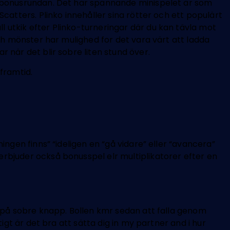
ra bonusrundan. Det här spännande minispelet är som
catters. Plinko innehåller sina rötter och ett populärt
 utkik efter Plinko-turneringar där du kan tävla mot
och mönster har mulighed for det vara värt att ladda
 när det blir sobre liten stund över.
framtid.
ingen finns” “ideligen en “gå vidare” eller “avancera”
rbjuder också bonusspel elr multiplikatorer efter en
a på sobre knapp. Bollen kmr sedan att falla genom
igt är det bra att sätta dig in my partner and i hur