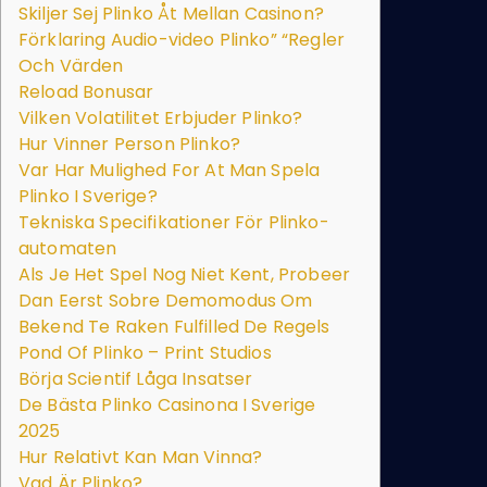
Skiljer Sej Plinko Åt Mellan Casinon?
Förklaring Audio-video Plinko” “Regler
Och Värden
Reload Bonusar
Vilken Volatilitet Erbjuder Plinko?
Hur Vinner Person Plinko?
Var Har Mulighed For At Man Spela
Plinko I Sverige?
Tekniska Specifikationer För Plinko-
automaten
Als Je Het Spel Nog Niet Kent, Probeer
Dan Eerst Sobre Demomodus Om
Bekend Te Raken Fulfilled De Regels
Pond Of Plinko – Print Studios
Börja Scientif Låga Insatser
De Bästa Plinko Casinona I Sverige
2025
Hur Relativt Kan Man Vinna?
Vad Är Plinko?