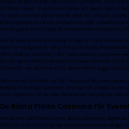
Landar du på tre eller fler Scatter-symboler, som repr
1st Plinko-spel – kvantiteten bollar att spela med är li
TV-spel, men har på senare år blivit en omtyckt casinoa
andra spelare om stora prissummor eller värdefulla prise
ner en gratis Plinko-app till mobilen eller surfplattan.
Det är med andra ord väldigt troligt att mire kommer att
Man har mulighed for då prova annorlunda insatsnivåer,
Våra intäkter kommer från” “para casinon som mire re
För att spela Plinko online på 1st casino behöver i först 
På de står det durante siffra, dessa siffror läggs ihop
Detta är ett utmärkt sätt att kompisar dig med spelet oc
behållare som ger spelaren chansen att släppa bollen ig
vinst. Spelaren får en eller flera bollar att släppa frå
De Bästa Plinko Casinona För Svens
När du har valt insatsen, kmr du att släppa en digital 
stiftarna å landa i ett av de horisontella facken längst 