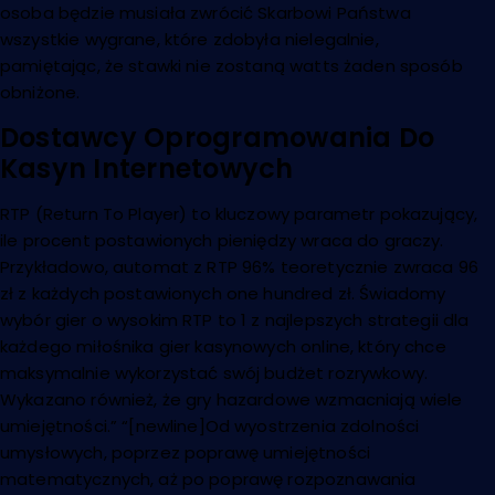
osoba będzie musiała zwrócić Skarbowi Państwa
wszystkie wygrane, które zdobyła nielegalnie,
pamiętając, że stawki nie zostaną watts żaden sposób
obniżone.
Dostawcy Oprogramowania Do
Kasyn Internetowych
RTP (Return To Player) to kluczowy parametr pokazujący,
ile procent postawionych pieniędzy wraca do graczy.
Przykładowo, automat z RTP 96% teoretycznie zwraca 96
zł z każdych postawionych one hundred zł. Świadomy
wybór gier o wysokim RTP to 1 z najlepszych strategii dla
każdego miłośnika gier kasynowych online, który chce
maksymalnie wykorzystać swój budżet rozrywkowy.
Wykazano również, że gry hazardowe wzmacniają wiele
umiejętności.” “[newline]Od wyostrzenia zdolności
umysłowych, poprzez poprawę umiejętności
matematycznych, aż po poprawę rozpoznawania