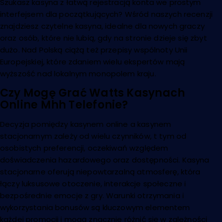
Szukasz kasyna z łatwą rejestracją konta we prostym
interfejsem dla początkujących? Wśród naszych recenzji
znajdziesz czytelne kasyna, idealne dla nowych graczy
oraz osób, które nie lubią, gdy na stronie dzieje się zbyt
dużo. Nad Polską ciążą też przepisy wspólnoty Unii
Europejskiej, które zdaniem wielu ekspertów mają
wyższość nad lokalnym monopolem kraju.
Czy Mogę Grać Watts Kasynach
Online Mhh Telefonie?
Decyzja pomiędzy kasynem online a kasynem
stacjonarnym zależy od wielu czynników, t tym od
osobistych preferencji, oczekiwań względem
doświadczenia hazardowego oraz dostępności. Kasyna
stacjonarne oferują niepowtarzalną atmosferę, która
łączy luksusowe otoczenie, interakcje społeczne i
bezpośrednie emocje z gry. Warunki otrzymania i
wykorzystania bonusów są kluczowym elementem
każdej promocji i mogą znacznie różnić się w zależności