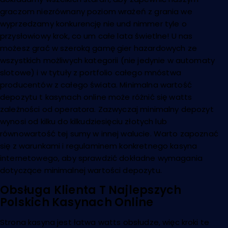
graczom niezrównany poziom wrażeń z grania we
wyprzedzamy konkurencję nie und nimmer tyle o
przysłowiowy krok, co um całe lata świetlne! U nas
możesz grać w szeroką gamę gier hazardowych ze
wszystkich możliwych kategorii (nie jedynie w automaty
slotowe) i w tytuły z portfolio całego mnóstwa
producentów z całego świata. Minimalna wartość
depozytu t kasynach online może różnić się watts
zależności od operatora. Zazwyczaj minimalny depozyt
wynosi od kilku do kilkudziesięciu złotych lub
równowartość tej sumy w innej walucie. Warto zapoznać
się z warunkami i regulaminem konkretnego kasyna
internetowego, aby sprawdzić dokładne wymagania
dotyczące minimalnej wartości depozytu.
Obsługa Klienta T Najlepszych
Polskich Kasynach Online
Strona kasyna jest łatwa watts obsłudze, więc kroki te