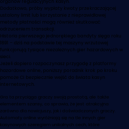
organów regulacyjnych kasyn.
Dodatkowo, próby wypłaty kwoty przekraczającej
ustalony limit lub korzystanie z nieprawidłowej
metody płatności mogą również skutkować
odrzuceniem transakcji.
Historia pierwszego jednorękiego bandyty sięga roku
1891 – dziś na podstawie tej maszyny wrzutowej
funkcjonują tysiące niezależnych gier hazardowych w
sieci.
Jeżeli dopiero rozpoczynasz przygodę z platformy
hazardowe online, poniższy poradnik krok po kroku
pomoże Ci bezpiecznie wejść do świata kasyn
internetowych.
Gra ta przyciąga graczy swoją prostotą, ale także
elementem szansy, co sprawia, że jest atrakcyjna
zarówno dla nowicjuszy, jak i doświadczonych graczy.
Automaty online wyróżniają się na tle innych gier
kasynowych szeregiem unikalnych cech, które