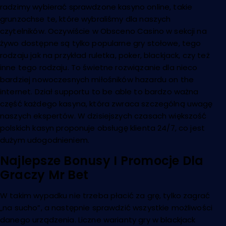
radzimy wybierać sprawdzone kasyno online, takie
grunzochse te, które wybraliśmy dla naszych
czytelników. Oczywiście w Obsceno Casino w sekcji na
żywo dostępne są tylko popularne gry stołowe, tego
rodzaju jak na przykład ruletka, poker, blackjack, czy też
inne tego rodzaju. To świetne rozwiązanie dla nieco
bardziej nowoczesnych miłośników hazardu on the
internet. Dział supportu to be able to bardzo ważna
część każdego kasyna, która zwraca szczególną uwagę
naszych ekspertów. W dzisiejszych czasach większość
polskich kasyn proponuje obsługę klienta 24/7, co jest
dużym udogodnieniem.
Najlepsze Bonusy I Promocje Dla
Graczy Mr Bet
W takim wypadku nie trzeba płacić za grę, tylko zagrać
„na sucho”, a następnie sprawdzić wszystkie możliwości
danego urządzenia. Liczne warianty gry w blackjack