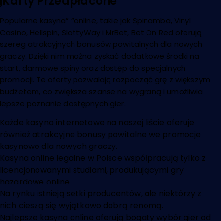
⃣ Karty Przedpłacone
Popularne kasyna” “online, takie jak Spinamba, Vinyl
Casino, Hellspin, SlottyWay i MrBet, Bet On Red oferują
szereg atrakcyjnych bonusów powitalnych dla nowych
graczy. Dzięki nim można zyskać dodatkowe środki na
start, darmowe spiny oraz dostęp do specjalnych
promocji. Te oferty pozwalają rozpocząć grę z większym
budżetem, co zwiększa szanse na wygraną i umożliwia
lepsze poznanie dostępnych gier.
Każde kasyno internetowe na naszej liście oferuje
również atrakcyjne bonusy powitalne we promocje
kasynowe dla nowych graczy.
Kasyna online legalne w Polsce współpracują tylko z
licencjonowanymi studiami, produkującymi gry
hazardowe online.
Na rynku istnieją setki producentów, ale niektórzy z
nich cieszą się wyjątkowo dobrą renomą.
Najlepsze kasyna online oferują bogaty wybór gier od