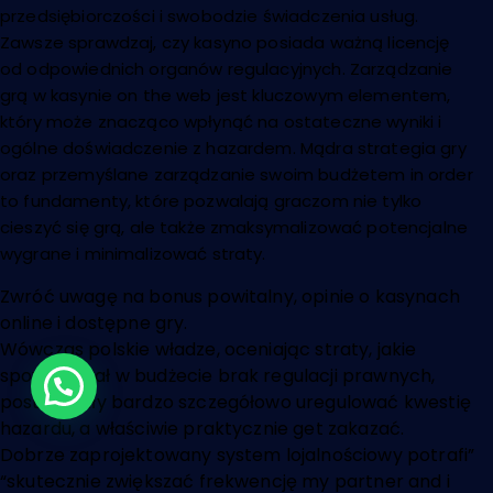
przedsiębiorczości i swobodzie świadczenia usług.
Zawsze sprawdzaj, czy kasyno posiada ważną licencję
od odpowiednich organów regulacyjnych. Zarządzanie
grą w kasynie on the web jest kluczowym elementem,
który może znacząco wpłynąć na ostateczne wyniki i
ogólne doświadczenie z hazardem. Mądra strategia gry
oraz przemyślane zarządzanie swoim budżetem in order
to fundamenty, które pozwalają graczom nie tylko
cieszyć się grą, ale także zmaksymalizować potencjalne
wygrane i minimalizować straty.
Zwróć uwagę na bonus powitalny, opinie o kasynach
online i dostępne gry.
Wówczas polskie władze, oceniając straty, jakie
spowodował w budżecie brak regulacji prawnych,
postanowiły bardzo szczegółowo uregulować kwestię
hazardu, a właściwie praktycznie get zakazać.
Dobrze zaprojektowany system lojalnościowy potrafi”
“skutecznie zwiększać frekwencję my partner and i