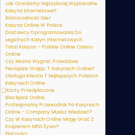
Jak Oceniamy Najszybciej Wypłacalne
Kasyna Internetowe?
Różnorodność Gier
Kasyna Online W Polsce
Dostawcy Oprogramowania Do
Legalnych Kasyn Internetowych
Total Kasyno – Polskie Online Casino
Online
Czy Można Wygrać Prawdziwe
Pieniądze Grając T Kasynach Online?
Obsługa Klienta T Najlepszych Polskich
Kasynach Online
⃣ Karty Przedpłacone
Blackjack Online
Profesjonalny Przewodnik Po Kasynach
Online – Company Musisz Wiedzieć?
Czy W Kasynach Online Mogę Grać Z
Krupierem Mhh Żywo?
Płatności